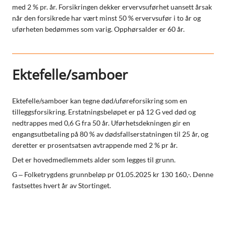
med 2 % pr. år. Forsikringen dekker ervervsuførhet uansett årsak
når den forsikrede har vært minst 50 % ervervsufør i to år og
uførheten bedømmes som varig. Opphørsalder er 60 år.
Ektefelle/samboer
Ektefelle/samboer kan tegne død/uføreforsikring som en
tilleggsforsikring. Erstatningsbeløpet er på 12 G ved død og
nedtrappes med 0,6 G fra 50 år. Uførhetsdekningen gir en
engangsutbetaling på 80 % av dødsfallserstatningen til 25 år, og
deretter er prosentsatsen avtrappende med 2 % pr år.
Det er hovedmedlemmets alder som legges til grunn.
G – Folketrygdens grunnbeløp pr 01.05.2025 kr 130 160,-. Denne
fastsettes hvert år av Stortinget.