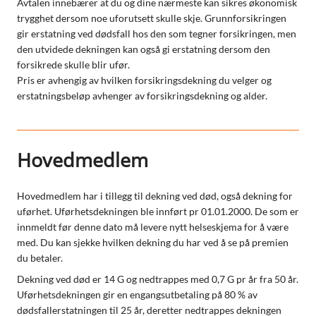
Avtalen innebærer at du og dine nærmeste kan sikres økonomisk
trygghet dersom noe uforutsett skulle skje. Grunnforsikringen
gir erstatning ved dødsfall hos den som tegner forsikringen, men
den utvidede dekningen kan også gi erstatning dersom den
forsikrede skulle blir ufør.
Pris er avhengig av hvilken forsikringsdekning du velger og
erstatningsbeløp avhenger av forsikringsdekning og alder.
Hovedmedlem
Hovedmedlem har i tillegg til dekning ved død, også dekning for
uførhet. Uførhetsdekningen ble innført pr 01.01.2000. De som er
innmeldt før denne dato må levere nytt helseskjema for å være
med. Du kan sjekke hvilken dekning du har ved å se på premien
du betaler.
Dekning ved død er 14 G og nedtrappes med 0,7 G pr år fra 50 år.
Uførhetsdekningen gir en engangsutbetaling på 80 % av
dødsfallerstatningen til 25 år, deretter nedtrappes dekningen