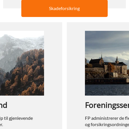
Skadeforsikring
nd
Foreningsse
p til gjenlevende
FP administrerer de f
r.
og forsikringsordninge