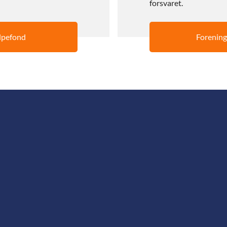
forsvaret.
lpefond
Forening