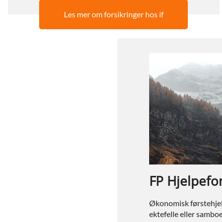
Les mer om forsikringer hos if
FP Hjelpefo
Økonomisk førstehjel
ektefelle eller samboe