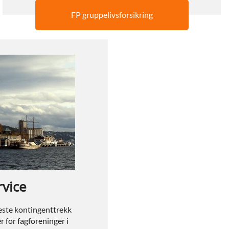
FP gruppelivsforsikring
rvice
leste kontingenttrekk
r for fagforeninger i