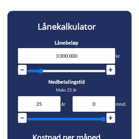
Lånekalkulator
Lånebeløp
kr
−
+
Nedbetalingstid
Maks 25 år
år
mnd.
−
+
Kostnad per måned