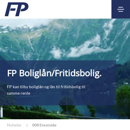
Kontakt
Nettbank
FP Boliglån/Fritidsbolig.
FP kan tilby boliglån og lån til fritidsbolig til
samme rente
Nyheter
0001testside