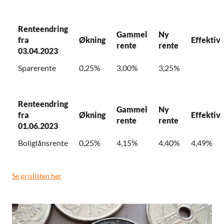
Renteendring
Gammel
Ny
fra
Økning
Effektiv
rente
rente
03.04.2023
Sparerente
0,25%
3,00%
3,25%
Renteendring
Gammel
Ny
fra
Økning
Effektiv
rente
rente
01.06.2023
Boliglånsrente
0,25%
4,15%
4,40%
4,49%
Se prislisten her