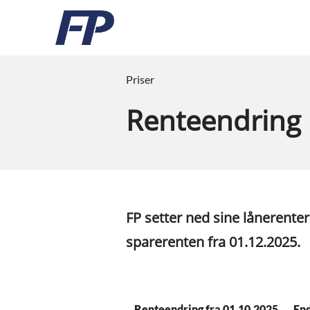
Priser
Renteendring 
FP setter ned sine lånerenter
sparerenten fra 01.12.2025.
Renteendring fra 01.10.2025
End