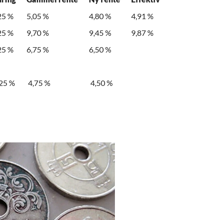
25 %
5,05 %
4,80 %
4,91 %
25 %
9,70 %
9,45 %
9,87 %
25 %
6,75 %
6,50 %
25 %
4,75 %
4,50 %