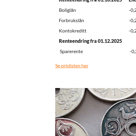
Boliglån
-0,
Forbrukslån
-0,
Kontokreditt
-0,
Renteendring fra 01.12.2025
Sparerente
-0,
Se prislisten her