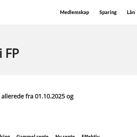
Medlemskap
Sparing
Lån
i FP
 allerede fra 01.10.2025 og
ring
Gammel rente
Ny rente
Effektiv