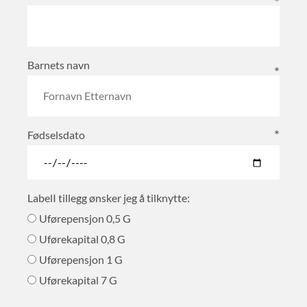
Barnets navn
Fødselsdato
LabelI tillegg ønsker jeg å tilknytte:
Uførepensjon 0,5 G
Uførekapital 0,8 G
Uførepensjon 1 G
Uførekapital 7 G